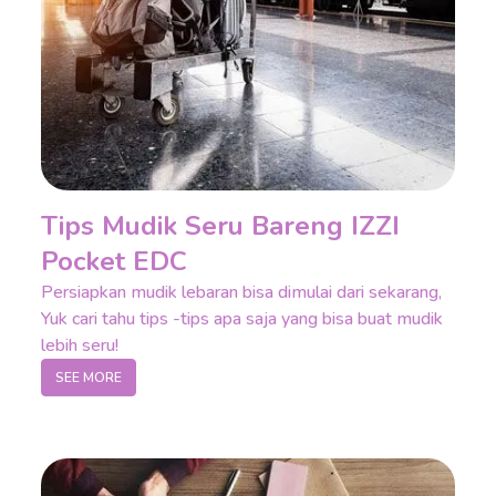
Tips Mudik Seru Bareng IZZI
Pocket EDC
Persiapkan mudik lebaran bisa dimulai dari sekarang,
Yuk cari tahu tips -tips apa saja yang bisa buat mudik
lebih seru!
SEE MORE