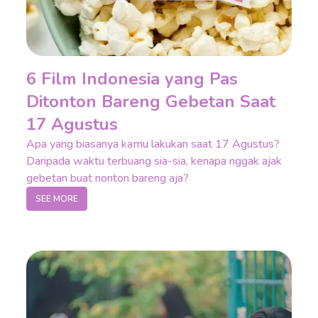
6 Film Indonesia yang Pas
Ditonton Bareng Gebetan Saat
17 Agustus
Apa yang biasanya kamu lakukan saat 17 Agustus?
Daripada waktu terbuang sia-sia, kenapa nggak ajak
gebetan buat nonton bareng aja?
SEE MORE