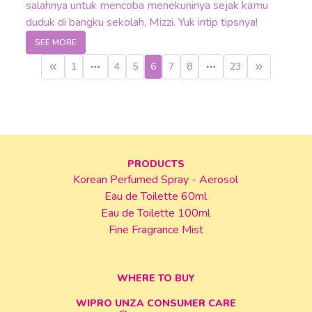
salahnya untuk mencoba menekuninya sejak kamu
duduk di bangku sekolah, Mizzi. Yuk intip tipsnya!
SEE MORE
1
4
5
6
7
8
23
More pages
More pages
PRODUCTS
Korean Perfumed Spray - Aerosol
Eau de Toilette 60ml
Eau de Toilette 100ml
Fine Fragrance Mist
WHERE TO BUY
WIPRO UNZA CONSUMER CARE