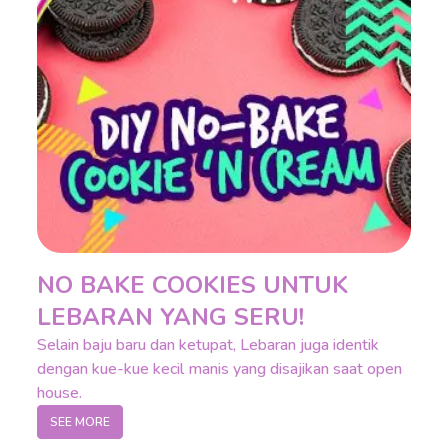
NO BAKE COOKIES UNTUK
LEBARAN YANG SERU!
Selain baju baru dan ketupat, Lebaran juga identik
dengan kue-kue kecil manis yang disajikan saat open
house.
SEE MORE