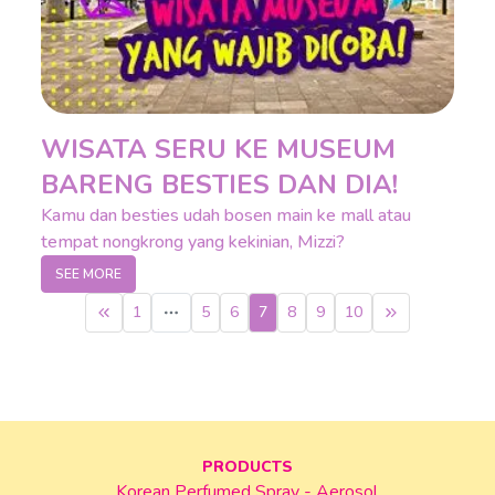
WISATA SERU KE MUSEUM
BARENG BESTIES DAN DIA!
Kamu dan besties udah bosen main ke mall atau
tempat nongkrong yang kekinian, Mizzi?
SEE MORE
1
5
6
7
8
9
10
More pages
PRODUCTS
Korean Perfumed Spray - Aerosol