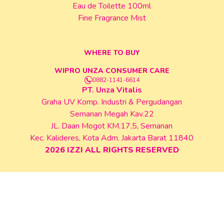
Eau de Toilette 100ml
Fine Fragrance Mist
Karena pada akhirnya Mizzi, vibe lembut bukan tentang ber
menjadi kombinasi sederhana yang membuat kesan manis teras
WHERE TO BUY
Dengan sentuhan fragrance seperti Izzi Eau De Toilette Pis
effortless. Hal kecil seperti fragrance ternyata bisa me
WIPRO UNZA CONSUMER CARE
membuat orang lain merasa nyaman saat berada di dekatny
0882-1141-6614
PT. Unza Vitalis
Graha UV Komp. Industri & Pergudangan
FAQ
Semanan Megah Kav.22
JL. Daan Mogot KM.17,5, Semanan
Apa yang dimaksud dengan soft spoken girl vibes?
Kec. Kalideres, Kota Adm. Jakarta Barat 11840
Soft spoken girl vibes adalah image perempuan yang punya p
2026
IZZI ALL RIGHTS RESERVED
easy going dan bikin orang lain nyaman berada di dekatnya.
Kenapa fragrance bisa memengaruhi image seseoran
Wangi tertentu dapat menciptakan kesan pertama yang berb
Tipe fragrance apa yang cocok untuk vibe lembut?