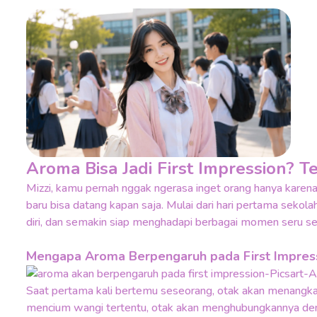
Aroma Bisa Jadi First Impression? T
Mizzi, kamu pernah nggak ngerasa inget orang hanya karen
baru bisa datang kapan saja. Mulai dari hari pertama sekol
diri, dan semakin siap menghadapi berbagai momen seru set
Mengapa Aroma Berpengaruh pada First Impres
Saat pertama kali bertemu seseorang, otak akan menangkap 
mencium wangi tertentu, otak akan menghubungkannya deng