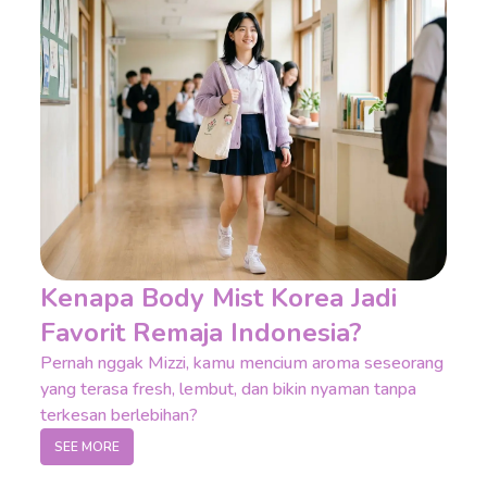
Kenapa Body Mist Korea Jadi
Favorit Remaja Indonesia?
Pernah nggak Mizzi, kamu mencium aroma seseorang
yang terasa fresh, lembut, dan bikin nyaman tanpa
terkesan berlebihan?
SEE MORE