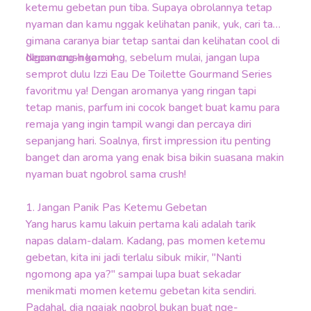
ketemu gebetan pun tiba. Supaya obrolannya tetap
nyaman dan kamu nggak kelihatan panik, yuk, cari tahu
gimana caranya biar tetap santai dan kelihatan cool di
depan crush kamu!
Ngomong-ngomong, sebelum mulai, jangan lupa
semprot dulu Izzi Eau De Toilette Gourmand Series
favoritmu ya! Dengan aromanya yang ringan tapi
tetap manis, parfum ini cocok banget buat kamu para
remaja yang ingin tampil wangi dan percaya diri
sepanjang hari. Soalnya, first impression itu penting
banget dan aroma yang enak bisa bikin suasana makin
nyaman buat ngobrol sama crush!
1. Jangan Panik Pas Ketemu Gebetan
Yang harus kamu lakuin pertama kali adalah tarik
napas dalam-dalam. Kadang, pas momen ketemu
gebetan, kita ini jadi terlalu sibuk mikir, "Nanti
ngomong apa ya?" sampai lupa buat sekadar
menikmati momen ketemu gebetan kita sendiri.
Padahal, dia ngajak ngobrol bukan buat nge-