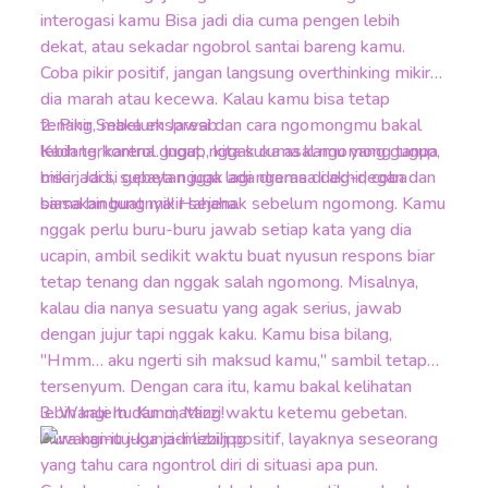
interogasi kamu Bisa jadi dia cuma pengen lebih
dekat, atau sekadar ngobrol santai bareng kamu.
Coba pikir positif, jangan langsung overthinking mikir
dia marah atau kecewa. Kalau kamu bisa tetap
tenang, maka ekspresi dan cara ngomongmu bakal
2. Pikir Sebelum Jawab
lebih terkontrol. Ingat, nggak cuma kamu yang gugup,
Kadang, karena gugup, kita suka asal ngomong tanpa
bisa jadi si gebetan juga lagi ngerasa deg-degan dan
mikir. Jadi, supaya nggak ada drama di akhir, coba
sama bingungnya! Hahaha.
biasakan buat mikir sejenak sebelum ngomong. Kamu
nggak perlu buru-buru jawab setiap kata yang dia
ucapin, ambil sedikit waktu buat nyusun respons biar
tetap tenang dan nggak salah ngomong. Misalnya,
kalau dia nanya sesuatu yang agak serius, jawab
dengan jujur tapi nggak kaku. Kamu bisa bilang,
"Hmm… aku ngerti sih maksud kamu," sambil tetap
tersenyum. Dengan cara itu, kamu bakal kelihatan
lebih kalem dan matang waktu ketemu gebetan.
3. Wangi Itu Kunci, Mizzi!
Aura kamu juga jadi lebih positif, layaknya seseorang
yang tahu cara ngontrol diri di situasi apa pun.