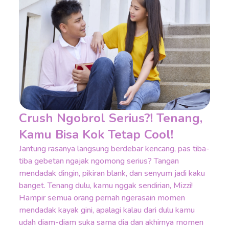
Crush Ngobrol Serius?! Tenang,
Kamu Bisa Kok Tetap Cool!
Jantung rasanya langsung berdebar kencang, pas tiba-
tiba gebetan ngajak ngomong serius? Tangan
mendadak dingin, pikiran blank, dan senyum jadi kaku
banget. Tenang dulu, kamu nggak sendirian, Mizzi!
Hampir semua orang pernah ngerasain momen
mendadak kayak gini, apalagi kalau dari dulu kamu
udah diam-diam suka sama dia dan akhirnya momen