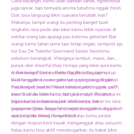
Coba bayangin, kamu udah dandan cantik, ngobrolnya
juga lancar, tapi ternyata aroma tubuhmu nggak fresh.
Duh, bisa langsung bikin suasana berubah, kan?
Makanya, tampil wangi itu penting banget buat
ningkatin rasa pede dan bikin kamu lebih nyaman di
sekitar orang lain apalagi pas ketemu gebetan! Biar
wangi kamu tahan lama tapi tetap ringan, semprot aja
Izzi Eau De Toilette Gourmand Series favoritmu
sebelum berangkat. Wanginya lembut, manis, dan
punya vibe cheerful khas remaja yang bikin aura kamu
makin hangat dan menarik. Nggak lebay, tapi cukup
4. Fokus ke Obrolan, Bukan ke Rasa Gugupmu
buat ninggalin kesan manis yang gampang diingat.
Waktu ngobrol sama gebetan, sering banget pikiran
Pas banget buat nemenin kamu ngobrol sama crush,
malah sibuk sendiri "Aku kelihatan aneh nggak, ya?"
karena selain bikin kamu tampil percaya diri, aroma ini
atau "Kok dia liatin terus, duh jadi malu!" Padahal,
juga bisa bikin suasana jadi lebih santai dan
fokus kamu seharusnya ke obrolannya, bukan ke rasa
menyenangkan. Siapa tahu, setelah ngobrol, dia malah
gugupmu. Coba dengerin dengan sungguh-sungguh
makin betah deket kamu, Mizzi!
apa yang dia bilang. Tunjukkan kalau kamu peduli
dengan respon kecil kayak mengangguk atau senyum.
Kalau kamu bisa aktif mendengarkan, itu bakal bikin