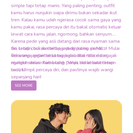
simple tapi tetap manis. Yang paling penting, outfit
kamu harus nunjukin siapa dirimu bukan sekadar ikut
tren. Kalau kamu udah ngerasa cocok sama gaya yang
kamu pakai, rasa percaya diri itu bakal otomatis keluar
lewat cara kamu jalan, ngomong, bahkan senyum.
Karena pede yang asli datang dari rasa nyaman sama
diri sendiri, bukan dari baju yang paling mahal.
So, tetap cool dan tetap jadi diri kamu ya Mizzi! Mulai
Bonusnya, gebetan kamu juga bakal notice dan
sekarang jangan takut lagi kalau tiba-tiba doi ngajak
mungkin dalam hati bilang, "Wah, dia keliatan keren
ngobrol serius. Kamu udah punya bekal buat tetap
hari ini."
cool, tampil percaya diri, dan pastinya wajib wangi
sepanjang hari!
SEE MORE