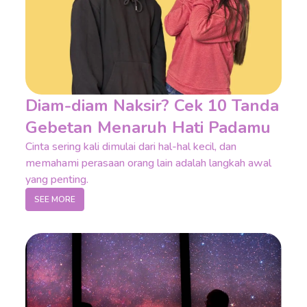
Diam-diam Naksir? Cek 10 Tanda
Gebetan Menaruh Hati Padamu
Cinta sering kali dimulai dari hal-hal kecil, dan
memahami perasaan orang lain adalah langkah awal
yang penting.
SEE MORE