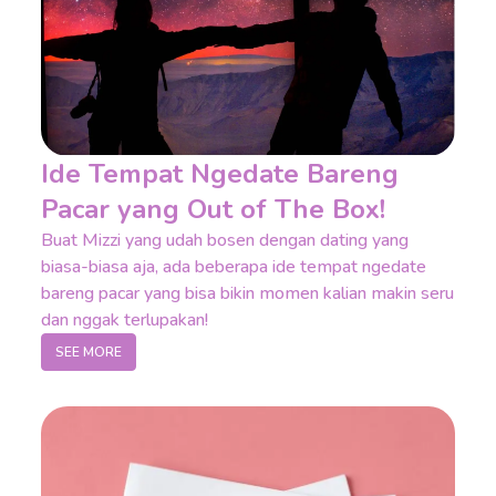
Ide Tempat Ngedate Bareng
Pacar yang Out of The Box!
Buat Mizzi yang udah bosen dengan dating yang
biasa-biasa aja, ada beberapa ide tempat ngedate
bareng pacar yang bisa bikin momen kalian makin seru
dan nggak terlupakan!
SEE MORE