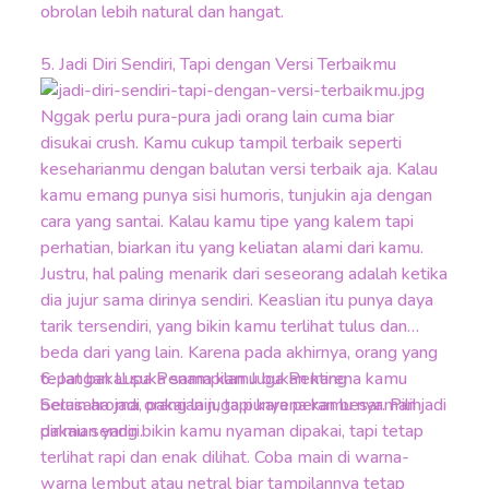
obrolan lebih natural dan hangat.
5. Jadi Diri Sendiri, Tapi dengan Versi Terbaikmu
Nggak perlu pura-pura jadi orang lain cuma biar
disukai crush. Kamu cukup tampil terbaik seperti
keseharianmu dengan balutan versi terbaik aja. Kalau
kamu emang punya sisi humoris, tunjukin aja dengan
cara yang santai. Kalau kamu tipe yang kalem tapi
perhatian, biarkan itu yang keliatan alami dari kamu.
Justru, hal paling menarik dari seseorang adalah ketika
dia jujur sama dirinya sendiri. Keaslian itu punya daya
tarik tersendiri, yang bikin kamu terlihat tulus dan
beda dari yang lain. Karena pada akhirnya, orang yang
tepat bakal suka sama kamu bukan karena kamu
6. Jangan Lupa Penampilan Juga Penting
berusaha jadi orang lain, tapi karena kamu nyaman jadi
Selain aroma, pakaian juga punya peran besar. Pilih
dirimu sendiri.
pakaian yang bikin kamu nyaman dipakai, tapi tetap
terlihat rapi dan enak dilihat. Coba main di warna-
warna lembut atau netral biar tampilannya tetap