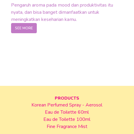
5. Apakah parfum dapat mendukung pengalaman cos
Pengaruh aroma pada mood dan produktivitas itu
Tentu saja. Selain kostum, makeup, dan aksesori, aroma j
nyata, dan bisa banget dimanfaatkan untuk
meningkatkan keseharian kamu.
Jadi Mizzi, untuk menjadi versi terbaik dari diri sendiri 
SEE MORE
Perfumed Spray Relax at Nami Island, Mizzi bisa tampil leb
PRODUCTS
Korean Perfumed Spray - Aerosol
Eau de Toilette 60ml
Eau de Toilette 100ml
Fine Fragrance Mist