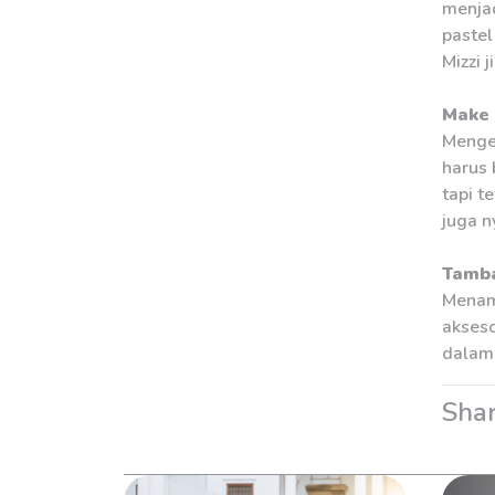
menjad
pastel
Mizzi 
Make 
Mengen
harus 
tapi t
juga 
Tamba
Menamb
akseso
dalam 
Shar