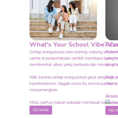
Aro
What's Your School Vibe? C
Entah 
Setiap orang punya cara masing-masing untuk me
yang m
santai di perpustakaan sambil membaca buku favo
yang t
membentuk vibes yang berbeda dan membuat seti
Bagi r
Nah, karena setiap orang punya gaya yang unik, p
dalam 
kepribadianmu. Nggak cuma itu, aroma parfum y
menyenangkan.
Aroma
Mizzi, parfum bukan sekadar membuat tubuh ter
berinteraksi dengan teman, guru, maupun orang b
Setiap
SEE MORE
SEE 
kegiatan, dan menemukan hal-hal yang kamu su
dengan