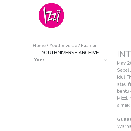
Home /
Youthniverse
/
Fashion
IN
YOUTHNIVERSE ARCHIVE
Year
May 2
Sebelu
Idul F
atau f
bentuk
Mizzi,
simak t
Gunak
Warna 