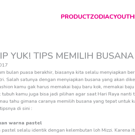
PRODUCT
ZODIAC
YOUTH
TIP YUK! TIPS MEMILIH BUSAN
017
m bulan puasa berakhir, biasanya kita selalu menyiapkan b
itri. Salah satunya dengan menyiapkan busana yang akan dik
ashion kamu gak harus memakai baju baru kok, memakai baj
 tubuh kamu juga bisa jadi pilihan agar saat Hari Raya nant
 mau tahu gimana caranya memilih busana yang tepat untuk k
ipsnya di sini :
an warna pastel
pastel selalu identik dengan kelembutan loh Mizzi. Karena i