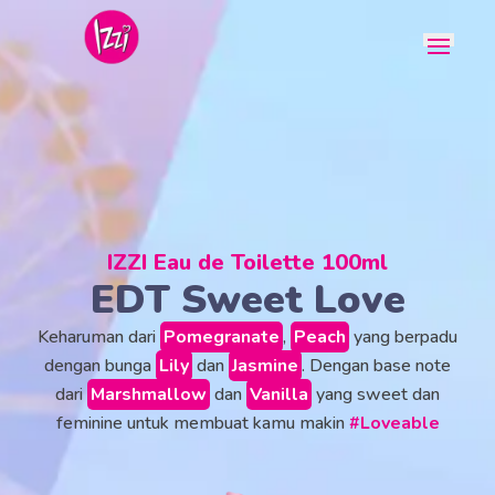
IZZI Eau de Toilette 100ml
EDT Sweet Love
Keharuman dari
Pomegranate
,
Peach
yang berpadu
dengan bunga
Lily
dan
Jasmine
. Dengan base note
dari
Marshmallow
dan
Vanilla
yang sweet dan
feminine untuk membuat kamu makin
#Loveable